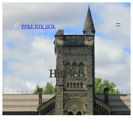
Ugrás
a
tartalomhoz
PPKE BTK HÖK
Hiteleti