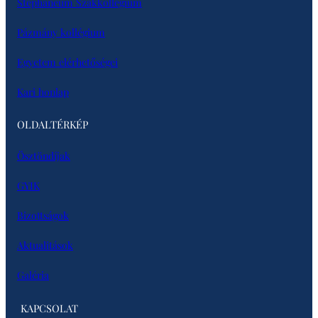
Stephaneum Szakkollégium
Pázmány kollégium
Egyetem elérhetőségei
Kari honlap
OLDALTÉRKÉP
Ösztöndíjak
GYIK
Bizottságok
Aktualitások
Galéria
KAPCSOLAT