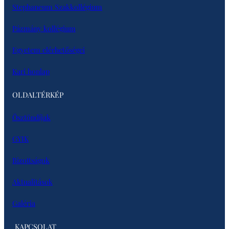
Stephaneum Szakkollégium
Pázmány kollégium
Egyetem elérhetőségei
Kari honlap
OLDALTÉRKÉP
Ösztöndíjak
GYIK
Bizottságok
Aktualitások
Galéria
KAPCSOLAT