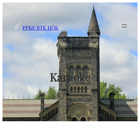
Ugrás
a
tartalomhoz
PPKE BTK HÖK
Karaoke