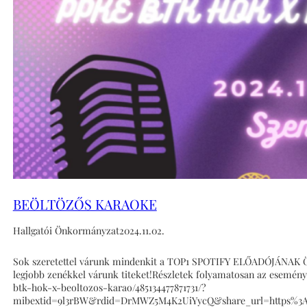
BEÖLTÖZŐS KARAOKE
Hallgatói Önkormányzat
2024.11.02.
Sok szeretettel várunk mindenkit a TOP1 SPOTIFY ELŐADÓJÁNAK ÖLT
legjobb zenékkel várunk titeket!Részletek folyamatosan az esemén
btk-hok-x-beoltozos-karao/485134477871731/?
mibextid=9l3rBW&rdid=DrMWZ5M4K2UiYycQ&share_url=https%3