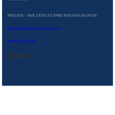
PPKE BTK – BME Z ÉPÜLET (PPKE BTK DANUBIANUM)
Budapest, Bertalan Lajos u. 2, 1111
hok@btk.ppke.hu
Instagram
Facebook
Twitter
TikTok