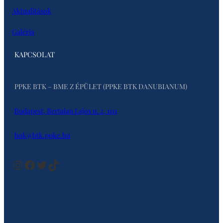
Aktualitások
Galéria
KAPCSOLAT
PPKE BTK – BME Z ÉPÜLET (PPKE BTK DANUBIANUM)
Budapest, Bertalan Lajos u. 2, 1111
hok@btk.ppke.hu
Instagram
Facebook
Twitter
TikTok