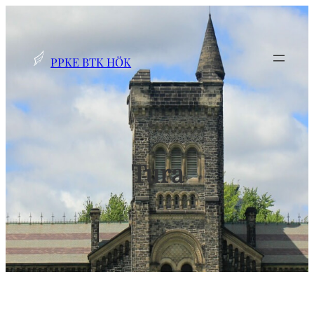
Ugrás
a
tartalomhoz
PPKE BTK HÖK
Tura