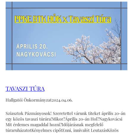
TAVASZI TÚRA
Hallgatói Önkormányzat
2024.04.06.
Sziasztok Pázmányosok! Szeretettel várunk titeket április 20-án
egy közös tavaszi túrára!Mikor?Április 20-án Hol?Nagykovácsi
Mit érdemes magaddal hozni?Időjárásnak megfelelő
túraruházatotKényelmes cipőtEnni, innivalót LeutazásKözös