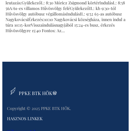
leutazás:GyülekezőI.: 8:30 Móricz Zsigmond körtérIndulásI.: 8:58
56A/61-es villamos Hűvösvölgy feléGyülekezőII.: kb 9:30-tól
Hűvösvölgy autóbusz végállomásIndulásII.: 9:52 63-as autóbusz
NagykovácsiÉrkezés:10:10 Nagykovácsi községháza, innen indul a
túra 10:15-korVisszaindulásnagyjából 15:24-es busz, érkezés
Hűvösvölgyre 15:40 Fontos: Az…
Belépés
PPKE BTK HÖK
Copyright © 2025 PPKE BTK HÖK.
HASZNOS LINKEK