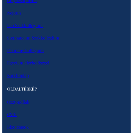
Gólyacsoportok
Neptun
Leo Szakkollégium
Stephaneum Szakkollégium
Pázmány kollégium
Egyetem elérhetőségei
Kari honlap
OLDALTÉRKÉP
Ösztöndíjak
GYIK
Bizottságok