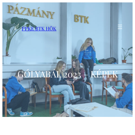
Ugrás
a
tartalomhoz
PPKE BTK HÖK
GÓLYABÁL 2023 – KÉPEK